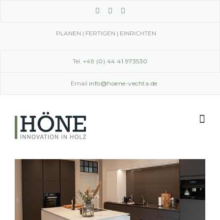
Skip
to
content
PLANEN | FERTIGEN | EINRICHTEN
Tel.
+49 (0) 44 41 973530
Email
info@hoene-vechta.de